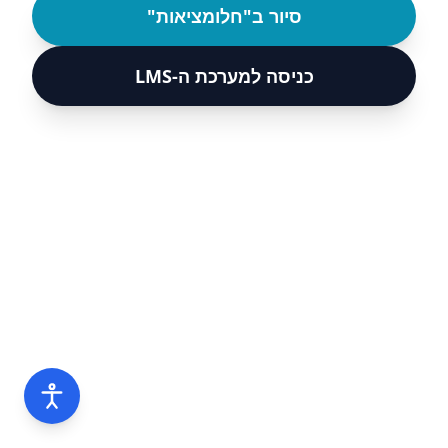
סיור ב"חלומציאות"
כניסה למערכת ה-LMS